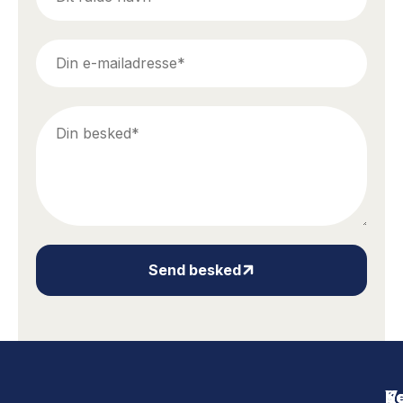
Send besked
S
K
V