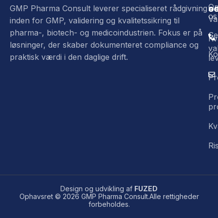
O
o
s
GMP Pharma Consult leverer specialiseret rådgivning
os
Va
inden for GMP, validering og kvalitetssikring til
pharma-, biotech- og medicoindustrien. Fokus er på
Se
Kv
løsninger, der skaber dokumenteret compliance og
va
Ko
praktisk værdi i den daglige drift.
le
Pr
Pr
pr
Kv
Ri
Design og udvikling af
FUZED
Ophavsret © 2026 GMP Pharma Consult.Alle rettigheder
forbeholdes.